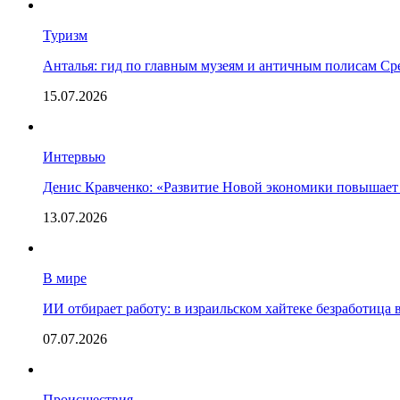
Туризм
Анталья: гид по главным музеям и античным полисам С
15.07.2026
Интервью
Денис Кравченко: «Развитие Новой экономики повышает
13.07.2026
В мире
ИИ отбирает работу: в израильском хайтеке безработица 
07.07.2026
Происшествия