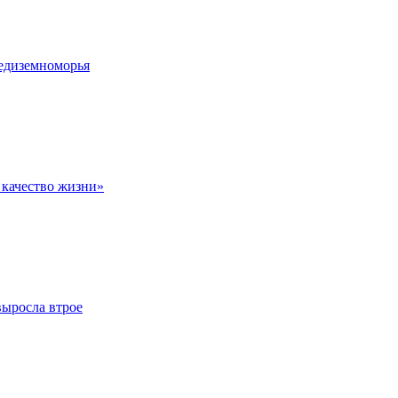
редиземноморья
 качество жизни»
выросла втрое