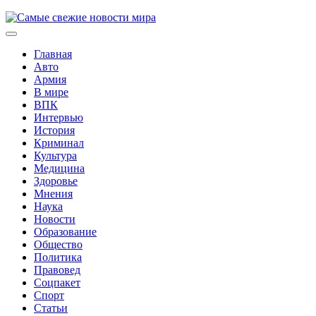
Skip
to
Expand
content
Menu
Главная
Авто
Армия
В мире
ВПК
Интервью
История
Криминал
Культура
Медицина
Здоровье
Current
Мнения
Page:
Наука
Новости
Образование
Общество
Политика
Правовед
Соцпакет
Спорт
Статьи