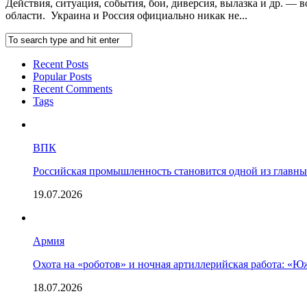
Действия, ситуация, события, бои, диверсия, вылазка и др. — 
области. Украина и Россия официально никак не...
Recent Posts
Popular Posts
Recent Comments
Tags
ВПК
Российская промышленность становится одной из главны
19.07.2026
Армия
Охота на «роботов» и ночная артиллерийская работа: «
18.07.2026