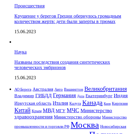
Происшествия
Крушение у берегов Греции обернулось громадным
количеством жертв: дети были заперты в трюмах
15.06.2023
Наука
Названы последствия создания синтетических
человеческих эмбрионов
15.06.2023
Великобритания
Австралия
АО Берега
Авто
Вашингтон
Германия
ГИБДД
Индия
Владимир
Екатеринбург
Дети
Канада
Италия
Иркутская область
Калуга
Киргизия
Киев
Китай
МЧС
МВД
Министерство
МГУ
Крым
здравоохранения
Министерство обороны
Министерство
Москва
промышленности и торговли РФ
Новосибирская