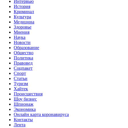
Интервью
История
Криминал
Культура
Медицина
Здоровье
Мнения
Наука
Новости
Образование
Общество
Политика
Правовед
Соцпакет
Current
Спорт
Page:
Статьи
Туризм
Хайтек
Происшествия
Шоу бизнес
Шпионаж
Экономика
Онлайн карта коронавируса
Контакты
Лента