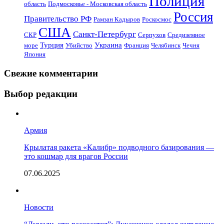
Полиция
область
Подмосковье - Московская область
Россия
Правительство РФ
Рамзан Кадыров
Роскосмос
США
Санкт-Петербург
СКР
Серпухов
Средиземное
Турция
Украина
море
Убийство
Франция
Челябинск
Чечня
Япония
Свежие комментарии
Выбор редакции
Армия
Крылатая ракета «Калибр» подводного базирования —
это кошмар для врагов России
07.06.2025
Новости