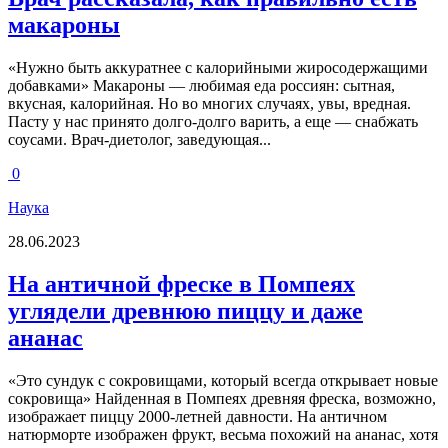
макароны
«Нужно быть аккуратнее с калорийными жиросодержащими
добавками» Макароны — любимая еда россиян: сытная,
вкусная, калорийная. Но во многих случаях, увы, вредная.
Пасту у нас принято долго-долго варить, а еще — снабжать
соусами. Врач-диетолог, заведующая...
0
Наука
28.06.2023
На античной фреске в Помпеях
углядели древнюю пиццу и даже
ананас
«Это сундук с сокровищами, который всегда открывает новые
сокровища» Найденная в Помпеях древняя фреска, возможно,
изображает пиццу 2000-летней давности. На античном
натюрморте изображен фрукт, весьма похожий на ананас, хотя