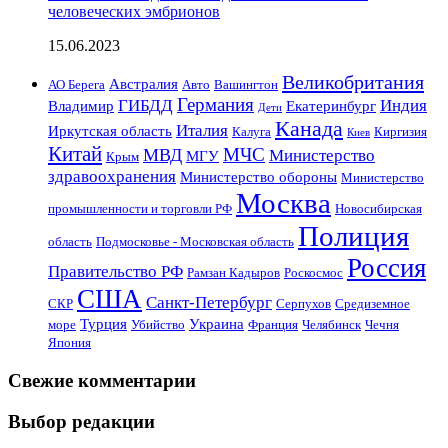
человеческих эмбрионов
15.06.2023
Великобритания
Австралия
АО Берега
Авто
Вашингтон
Германия
ГИБДД
Индия
Владимир
Екатеринбург
Дети
Канада
Италия
Иркутская область
Калуга
Киргизия
Киев
Китай
МЧС
МВД
Министерство
МГУ
Крым
здравоохранения
Министерство обороны
Министерство
Москва
промышленности и торговли РФ
Новосибирская
Полиция
область
Подмосковье - Московская область
Россия
Правительство РФ
Рамзан Кадыров
Роскосмос
США
Санкт-Петербург
СКР
Серпухов
Средиземное
Турция
Украина
море
Убийство
Франция
Челябинск
Чечня
Япония
Свежие комментарии
Выбор редакции