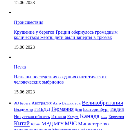
15.06.2023
Происшествия
Крушение у берегов Греции обернулось громадным
количеством жертв: дети были заперты в трюмах
15.06.2023
Наука
Названы последствия создания синтетических
человеческих эмбрионов
15.06.2023
Великобритания
Австралия
АО Берега
Авто
Вашингтон
Германия
ГИБДД
Индия
Владимир
Екатеринбург
Дети
Канада
Италия
Иркутская область
Калуга
Киргизия
Киев
Китай
МЧС
МВД
Министерство
МГУ
Крым
здравоохранения