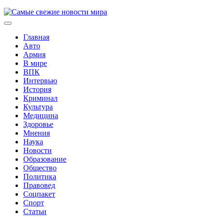
Skip
to
Expand
content
Menu
Главная
Авто
Армия
В мире
ВПК
Интервью
История
Криминал
Культура
Медицина
Здоровье
Мнения
Наука
Current
Новости
Page
Образование
Parent
Общество
Политика
Правовед
Соцпакет
Спорт
Статьи