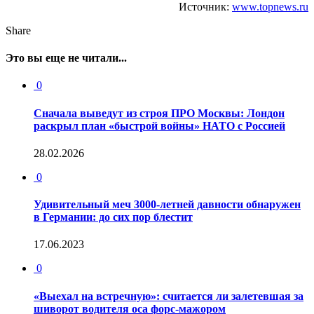
Источник:
www.topnews.ru
Share
Это вы еще не читали...
0
Сначала выведут из строя ПРО Москвы: Лондон
раскрыл план «быстрой войны» НАТО с Россией
28.02.2026
0
Удивительный меч 3000-летней давности обнаружен
в Германии: до сих пор блестит
17.06.2023
0
«Выехал на встречную»: считается ли залетевшая за
шиворот водителя оса форс-мажором