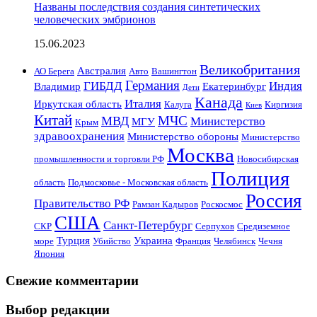
Названы последствия создания синтетических
человеческих эмбрионов
15.06.2023
Великобритания
Австралия
АО Берега
Авто
Вашингтон
Германия
ГИБДД
Индия
Владимир
Екатеринбург
Дети
Канада
Италия
Иркутская область
Калуга
Киргизия
Киев
Китай
МЧС
МВД
Министерство
МГУ
Крым
здравоохранения
Министерство обороны
Министерство
Москва
промышленности и торговли РФ
Новосибирская
Полиция
область
Подмосковье - Московская область
Россия
Правительство РФ
Рамзан Кадыров
Роскосмос
США
Санкт-Петербург
СКР
Серпухов
Средиземное
Турция
Украина
море
Убийство
Франция
Челябинск
Чечня
Япония
Свежие комментарии
Выбор редакции