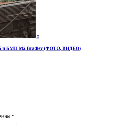
0
A6 и БМП M2 Bradley (ФОТО, ВИДЕО)
ечены
*