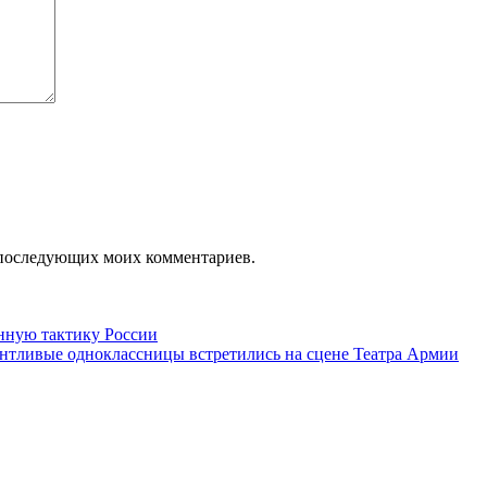
ля последующих моих комментариев.
нную тактику России
антливые одноклассницы встретились на сцене Театра Армии