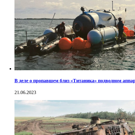
В деле о пропавшем близ «Титаника» подводном аппа
21.06.2023