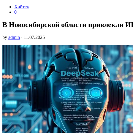
Хайтек
0
В Новосибирской области привлекли И
by
admin
· 11.07.2025