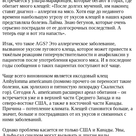
встречается у ультра-марафонцев, которые бегают в горах, где
обитает много клещей: «После долгих мучений, им наконец
ставят диагноз – аллергия на мясо. Хотя еще до недавнего
времени наибольшую угрозу от укусов клещей в наших краях
представляла болезнь Лайма. Знаю бегунов, которые очень
серьезно пострадали от ее долгосрочных последствий. А
теперь еще и вот эта напасть».
Итак, что такое AGS? Это аллергическое заболевание,
вызванное укусом лугового клеща, которое может привести к
тяжёлым реакциям гиперчувствительности и анафилаксии у
пациентов после употребления красного мяса. И в последние
годы сообщения о таких пациентах поступают всё чаще.
Чаще всего виновником является иксодовый клещ
Ambylomma americanum (помимо прочего он переносит такие
болезни, как эрлихиоз и пятнистую лихорадку Скалистых
гор). Сегодня A. americanum расширил ареал обитания – он
встречается уже и в верхней части Среднего Запада и на
северо-востоке США, а также в восточной части Канады.
Причина – потепление климата. Клещей становится больше, а
значит, больше и пострадавших от их укусов и связанных с
ними заболеваний.
Однако проблема касается не только США и Канады. Увы,
Альфа-гал синдром могут вызывать и другие виды