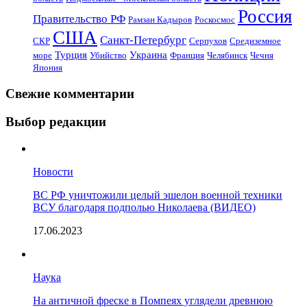
Россия
Правительство РФ
Рамзан Кадыров
Роскосмос
США
Санкт-Петербург
СКР
Серпухов
Средиземное
Турция
Украина
море
Убийство
Франция
Челябинск
Чечня
Япония
Свежие комментарии
Выбор редакции
Новости
ВС РФ уничтожили целый эшелон военной техники
ВСУ благодаря подполью Николаева (ВИДЕО)
17.06.2023
Наука
На античной фреске в Помпеях углядели древнюю