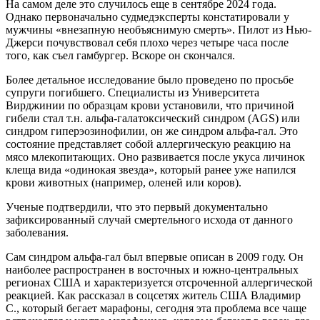
На самом деле это случилось еще в сентябре 2024 года.
Однако первоначально судмедэксперты констатировали у
мужчины «внезапную необъяснимую смерть». Пилот из Нью-
Джерси почувствовал себя плохо через четыре часа после
того, как съел гамбургер. Вскоре он скончался.
Более детальное исследование было проведено по просьбе
супруги погибшего. Специалисты из Университета
Вирджинии по образцам крови установили, что причиной
гибели стал т.н. альфа-галатоксический синдром (AGS) или
синдром гиперэозинофилии, он же синдром альфа-гал. Это
состояние представляет собой аллергическую реакцию на
мясо млекопитающих. Оно развивается после укуса личинок
клеща вида «одинокая звезда», который ранее уже напился
крови животных (например, оленей или коров).
Ученые подтвердили, что это первый документально
зафиксированный случай смертельного исхода от данного
заболевания.
Сам синдром альфа-гал был впервые описан в 2009 году. Он
наиболее распространен в восточных и южно-центральных
регионах США и характеризуется отсроченной аллергической
реакцией. Как рассказал в соцсетях житель США Владимир
С., который бегает марафоны, сегодня эта проблема все чаще