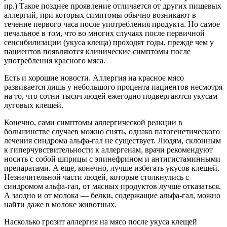
пр.) Такое позднее проявление отличается от других пищевых
аллергий, при которых симптомы обычно возникают в
течение первого часа после употребления продукта. Но самое
печальное в том, что во многих случаях после первичной
сенсибилизации (укуса клеща) проходят годы, прежде чем у
пациентов появляются клинические симптомы после
употребления красного мяса.
Есть и хорошие новости. Аллергия на красное мясо
развивается лишь у небольшого процента пациентов несмотря
на то, что сотни тысяч людей ежегодно подвергаются укусам
луговых клещей.
Конечно, сами симптомы аллергической реакции в
большинстве случаев можно снять, однако патогенетического
лечения синдрома альфа-гал не существует. Людям, склонным
к гиперчувствительности к аллергенам, врачи рекомендуют
носить с собой шприцы с эпинефрином и антигистаминными
препаратами. А еще, конечно, лучше избегать укусов клещей.
Незначительной части людей, которые столкнулись с
синдромом альфа-гал, от мясных продуктов лучше отказаться.
А заодно и от молока — белки, содержащие альфа-гал, можно
найти даже в молоке животных.
Насколько грозит аллергия на мясо после укуса клещей