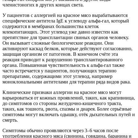
членистоногих в других концах света.
У пациентов с аллергией на красное мясо вырабатываются
специфические антитела IgE к углеводу альфа-гал, который
содержится в мембранах большинства клеток
млекопитающих. Этот углевод уже давно известен как
препятствие для трансплантации свиных органов человеку.
Он вызывает сложные биологические реакции. Они
активируют каскад белков, которые действуют согласованно,
защищая организм от патогенов. В конечном счёте эта
реакция приводит к разрушению трансплантированного
органа. Повышенная чувствительность к альфа-гал также
часто встречается у пациентов, получающих терапию
препаратами, содержащими этот углевод, например
моноклональными антителами для терапии ряда видов рака.
Клинические признаки аллергии на красное мясо могут
варьироваться от кожных проявлений, таких, как крапивница,
до симптомов со стороны желудочно-кишечного тракта,
таких, как тошнота, рвота, спазмы и диарея. Более серьёзные
симптомы могут включать одышку, отёк дыхательных путей и
смерть.
Симптомы обычно проявляются через 3–6 часов после
употребления красного мяса (свинина, говядина, баранина и