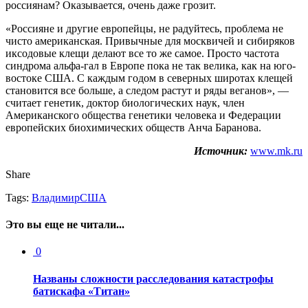
россиянам? Оказывается, очень даже грозит.
«Россияне и другие европейцы, не радуйтесь, проблема не
чисто американская. Привычные для москвичей и сибиряков
иксодовые клещи делают все то же самое. Просто частота
синдрома альфа-гал в Европе пока не так велика, как на юго-
востоке США. С каждым годом в северных широтах клещей
становится все больше, а следом растут и ряды веганов», —
считает генетик, доктор биологических наук, член
Американского общества генетики человека и Федерации
европейских биохимических обществ Анча Баранова.
Источник:
www.mk.ru
Share
Tags:
Владимир
США
Это вы еще не читали...
0
Названы сложности расследования катастрофы
батискафа «Титан»