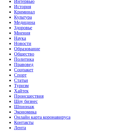
Интервью
История
Криминал
Культура
Медицина
Current
Здоровье
Page
Мнения
Parent
Наука
Новости
Образование
Общество
Политика
Правовед
Соцпакет
Спорт
Статьи
Туризм
Хайтек
Происшествия
Шоу бизнес
Шпионаж
Экономика
Онлайн карта коронавируса
Контакты
Лента