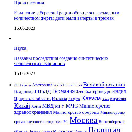
Происшествия
Крушение у берегов Греции обернулось громадным
количеством жертв: дети были заперты в трюмах
15.06.2023
Наука
Названы последствия создания синтетических
человеческих эмбрионов
15.06.2023
Великобритания
Австралия
АО Берега
Авто
Вашингтон
Германия
ГИБДД
Индия
Владимир
Екатеринбург
Дети
Канада
Италия
Иркутская область
Калуга
Киргизия
Киев
Китай
МЧС
МВД
Министерство
МГУ
Крым
здравоохранения
Министерство обороны
Министерство
Москва
промышленности и торговли РФ
Новосибирская
Полиция
область
Подмосковье - Московская область